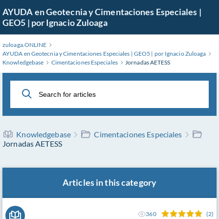
Skip
AYUDA en Geotecnia y Cimentaciones Especiales |
to
GEO5 | por Ignacio Zuloaga
Main
Content
zuloaga.ONLINE
AYUDA en Geotecnia y Cimentaciones Especiales | GEO5 | por Ignacio Zuloaga
Knowledgebase
Cimentaciones Especiales
Jornadas AETESS
Knowledgebase
Cimentaciones Especiales
Jornadas AETESS
Articles in this category
360
(2)